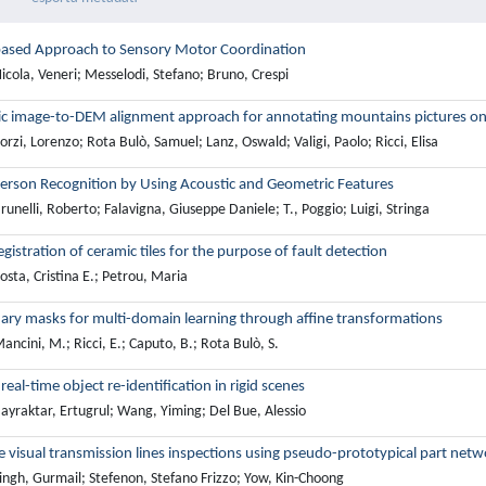
sed Approach to Sensory Motor Coordination
cola, Veneri; Messelodi, Stefano; Bruno, Crespi
c image-to-DEM alignment approach for annotating mountains pictures o
rzi, Lorenzo; Rota Bulò, Samuel; Lanz, Oswald; Valigi, Paolo; Ricci, Elisa
erson Recognition by Using Acoustic and Geometric Features
unelli, Roberto; Falavigna, Giuseppe Daniele; T., Poggio; Luigi, Stringa
gistration of ceramic tiles for the purpose of fault detection
sta, Cristina E.; Petrou, Maria
nary masks for multi-domain learning through affine transformations
ncini, M.; Ricci, E.; Caputo, B.; Rota Bulò, S.
real-time object re-identification in rigid scenes
ayraktar, Ertugrul; Wang, Yiming; Del Bue, Alessio
e visual transmission lines inspections using pseudo-prototypical part netw
ingh, Gurmail; Stefenon, Stefano Frizzo; Yow, Kin-Choong