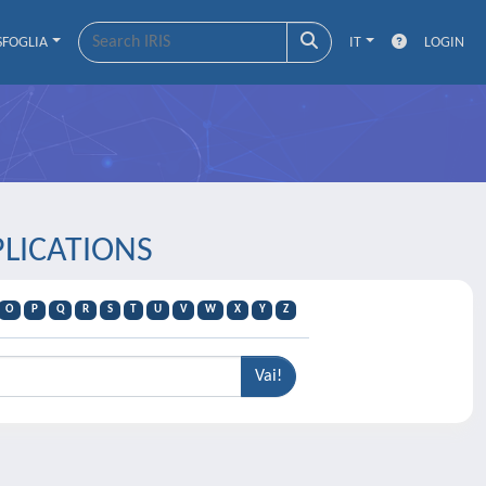
SFOGLIA
IT
LOGIN
PLICATIONS
O
P
Q
R
S
T
U
V
W
X
Y
Z