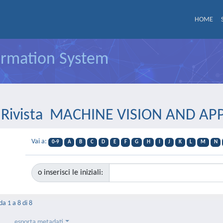
HOME
formation System
er Rivista MACHINE VISION AND AP
Vai a:
0-9
A
B
C
D
E
F
G
H
I
J
K
L
M
N
o inserisci le iniziali:
da 1 a 8 di 8
esporta metadati