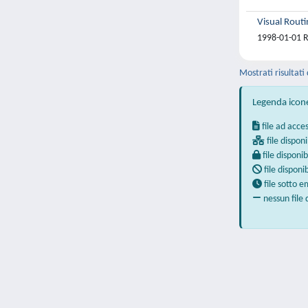
Visual Routi
1998-01-01 R
Mostrati risultati 
Legenda icon
file ad acce
file disponi
file disponib
file disponi
file sotto 
nessun file 
Powered by
IRIS
-
about IRIS
-
Utilizzo dei cookie
-
Privacy