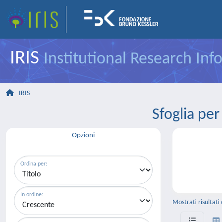
IRIS
Institutional Research In
IRIS
Sfoglia p
Opzioni
Ordina per:
In ordine:
Mostrati risultati 