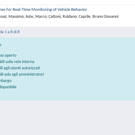
nes for Real-Time Monitoring of Vehicle Behavior
ossi, Massimo; Aste, Marco; Cattoni, Roldano; Caprile, Bruno Giovanni
da 1 a 8 di 8
e
sso aperto
bili sulla rete interna
ili agli utenti autorizzati
bili solo agli amministratori
embargo
disponibile