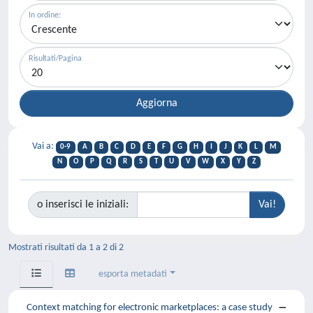
In ordine:
Risultati/Pagina
Vai a:
0-9
A
B
C
D
E
F
G
H
I
J
K
L
M
N
O
P
Q
R
S
T
U
V
W
X
Y
Z
o inserisci le iniziali:
Mostrati risultati da 1 a 2 di 2
esporta metadati
Context matching for electronic marketplaces: a case study